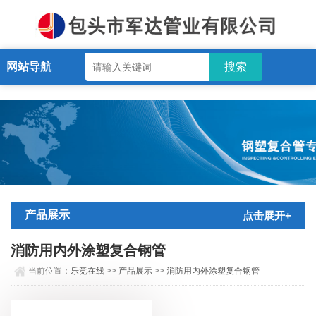
乐竞在线
网站导航
产品展示
点击展开+
消防用内外涂塑复合钢管
当前位置：
乐竞在线
>>
产品展示
>>
消防用内外涂塑复合钢管